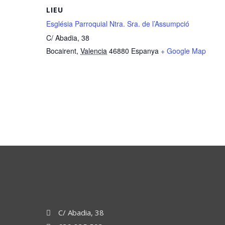
LIEU
Església Parroquial Ntra. Sra. de l’Assumpció
C/ Abadia, 38
Bocairent
,
Valencia
46880
Espanya
+ Google Map
C/ Abadia, 38