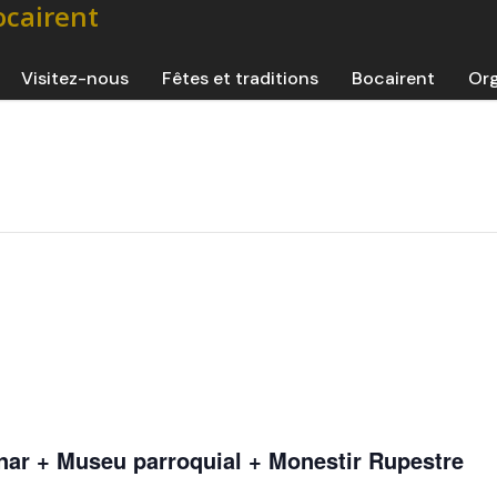
Visitez-nous
Fêtes et traditions
Bocairent
Org
nar + Museu parroquial + Monestir Rupestre