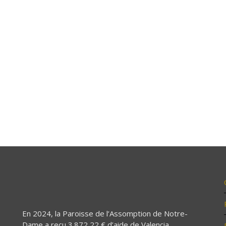
En 2024, la Paroisse de l’Assomption de Notre-
Dame a reçu 3.872,22 € d’aide de Valencia