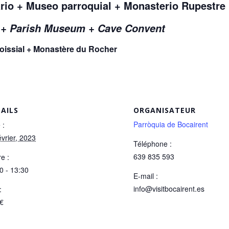
rio + Museo parroquial + Monasterio Rupestre
r + Parish Museum + Cave Convent
roissial + Monastère du Rocher
AILS
ORGANISATEUR
Parròquia de Bocairent
 :
évrier, 2023
Téléphone :
639 835 593
e :
0 - 13:30
E-mail :
info@visitbocairent.es
:
0€