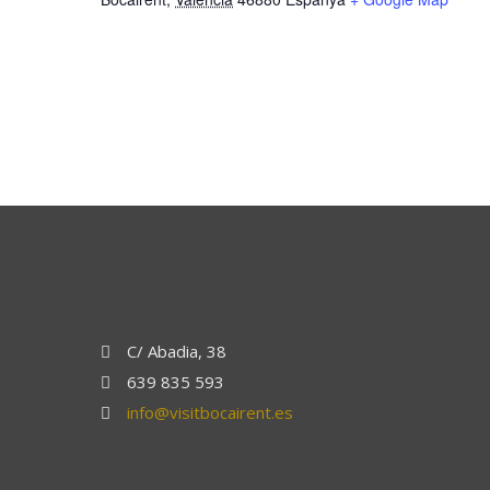
C/ Abadia, 38
639 835 593
info@visitbocairent.es