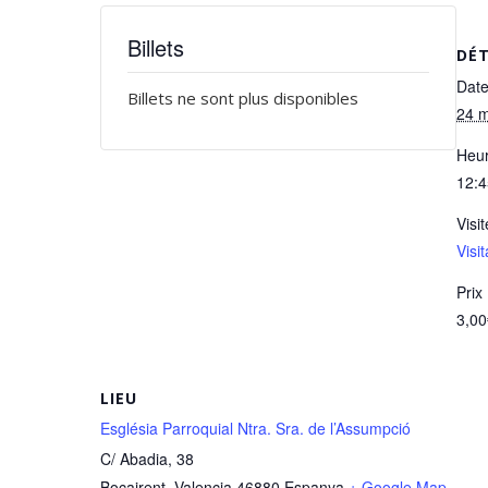
Billets
DÉT
Date
Billets ne sont plus disponibles
24 m
Heur
12:4
Visit
Visi
Prix 
3,0
LIEU
Església Parroquial Ntra. Sra. de l’Assumpció
C/ Abadia, 38
Bocairent
,
Valencia
46880
Espanya
+ Google Map