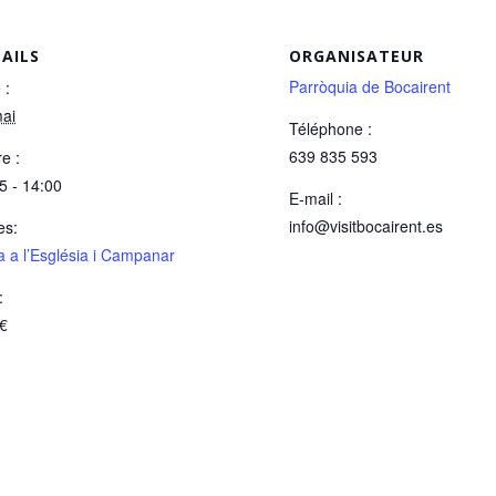
AILS
ORGANISATEUR
Parròquia de Bocairent
 :
ai
Téléphone :
639 835 593
e :
5 - 14:00
E-mail :
info@visitbocairent.es
es:
ta a l’Església i Campanar
:
0€