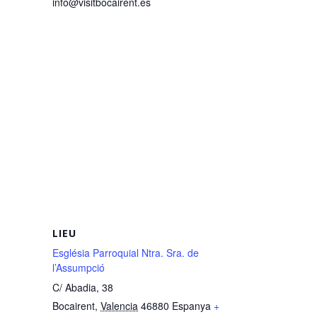
info@visitbocairent.es
LIEU
Església Parroquial Ntra. Sra. de
l’Assumpció
C/ Abadia, 38
Bocairent
,
Valencia
46880
Espanya
+