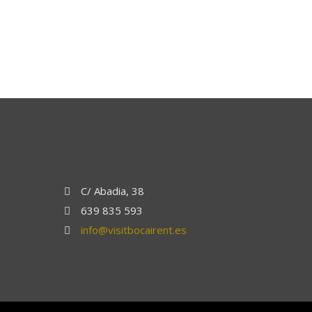
C/ Abadia, 38
639 835 593
info@visitbocairent.es