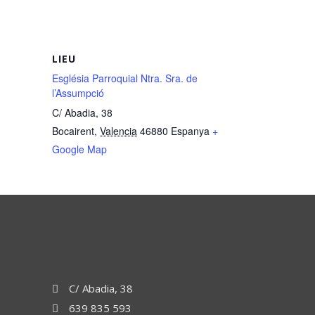
LIEU
Església Parroquial Ntra. Sra. de
l’Assumpció
C/ Abadia, 38
Bocairent
,
Valencia
46880
Espanya
+
Google Map
C/ Abadia, 38
639 835 593