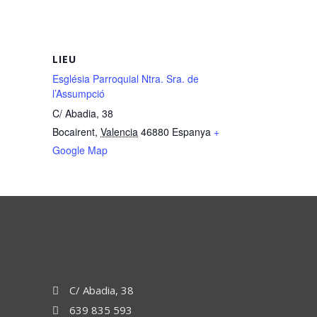
LIEU
Església Parroquial Ntra. Sra. de
l’Assumpció
C/ Abadia, 38
Bocairent
,
Valencia
46880
Espanya
+
Google Map
C/ Abadia, 38
639 835 593