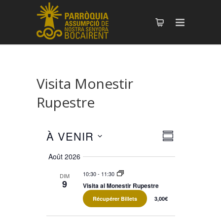
Visita Monestir
Rupestre
À VENIR
Navigation
Navigation
RÉSUMÉ
Sélectionnez
de
par
Août 2026
la
vues
consultati
date
Évènement
10:30
-
11:30
DIM
9
Visita al Monestir Rupestre
Récupérer Billets
3,00€