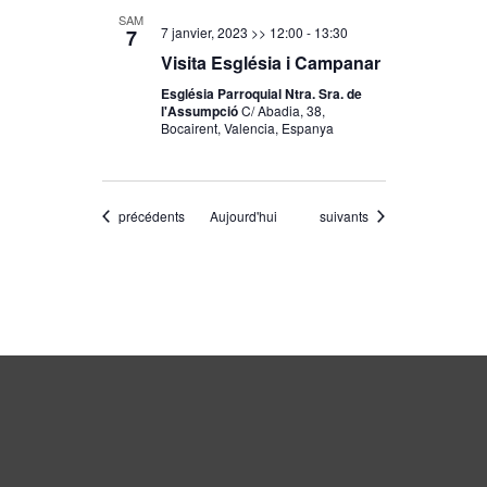
SAM
7 janvier, 2023 >> 12:00
-
13:30
7
Visita Església i Campanar
Església Parroquial Ntra. Sra. de
l'Assumpció
C/ Abadia, 38,
Bocairent, Valencia, Espanya
Évènements
Évènements
précédents
Aujourd'hui
suivants