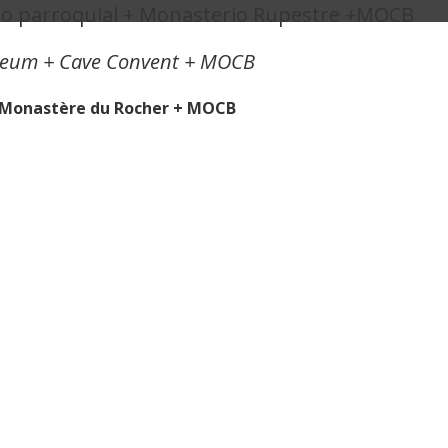
seo parroquial + Monasterio Rupestre +MOCB
useum + Cave Convent + MOCB
 + Monastère du Rocher + MOCB