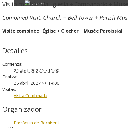
Visita combinada: Iglesia + Campanario + Mu
Combined Visit: Church + Bell Tower + Parish M
Visite combinée : Église + Clocher + Musée Paroissial
Detalles
Comienza:
24 abril, 2027 >> 11:00
Finaliza:
25 abril, 2027 >> 14:00
Visitas:
Visita Combinada
Organizador
Parròquia de Bocairent