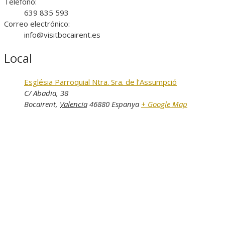
Teléfono:
639 835 593
Correo electrónico:
info@visitbocairent.es
Local
Església Parroquial Ntra. Sra. de l’Assumpció
C/ Abadia, 38
Bocairent
,
Valencia
46880
Espanya
+ Google Map