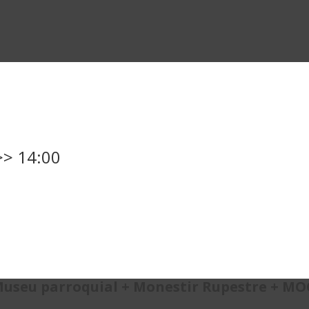
>> 14:00
Museu parroquial + Monestir Rupestre + M