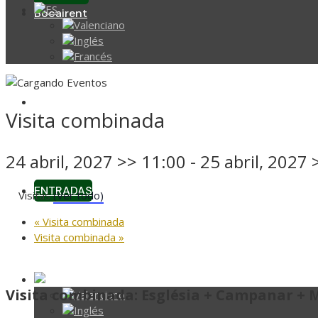
Bocairent
Organiza tu visita
Visita combinada
24 abril, 2027 >> 11:00
-
25 abril, 2027 
ENTRADAS
Visitas
(Ver todo)
«
Visita combinada
Visita combinada
»
Visita combinada: Església + Campanar + 