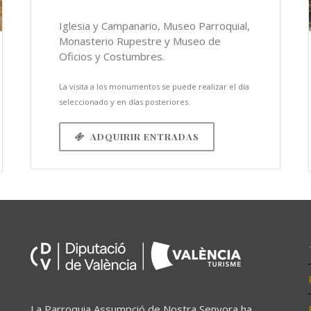
Iglesia y Campanario, Museo Parroquial,
Monasterio Rupestre y Museo de
Oficios y Costumbres.
La visita a los monumentos se puede realizar el día
seleccionado y en días posteriores.
ADQUIRIR ENTRADAS
La Parroquia Assumpció de Nostra Senyora ha