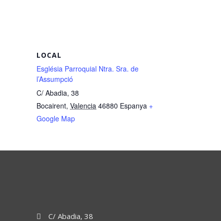
LOCAL
Església Parroquial Ntra. Sra. de
l’Assumpció
C/ Abadia, 38
Bocairent
,
Valencia
46880
Espanya
+
Google Map
C/ Abadia, 38