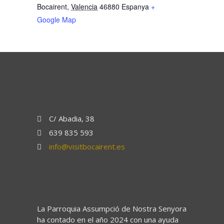
Bocairent
,
Valencia
46880
Espanya
+
Google Map
C/ Abadia, 38
639 835 593
info@visitbocairent.es
La Parroquia Assumpció de Nostra Senyora
ha contado en el año 2024 con una ayuda