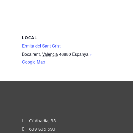
LOCAL
Ermita del Sant Crist
Bocairent
,
Valencia
46880
Espanya
+
Google Map
C/ Abadia, 38
639 835 593